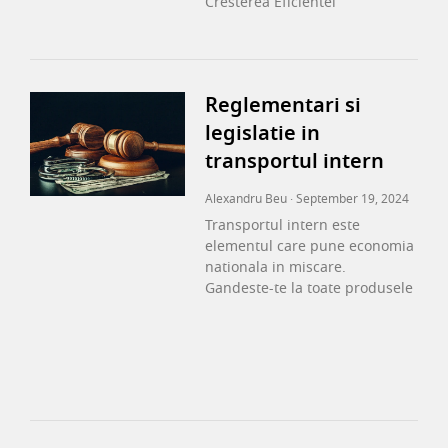
Cresterea Eficientei
Reglementari si
legislatie in
transportul intern
Alexandru Beu
September 19, 2024
Transportul intern este
elementul care pune economia
nationala in miscare.
Gandeste-te la toate produsele