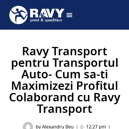
DESPRE NOI
CERE OFERTA
Ravy Transport
pentru Transportul
Auto- Cum sa-ti
Maximizezi Profitul
Colaborand cu Ravy
Transport
by
Alexandru Beu
12:27 pm