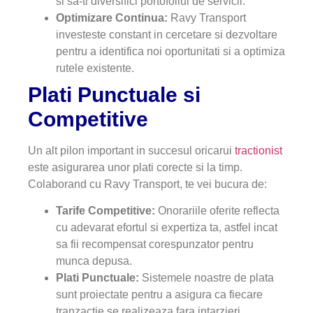
si sa-ti diversifici portofoliul de servicii.
Optimizare Continua:
Ravy Transport
investeste constant in cercetare si dezvoltare
pentru a identifica noi oportunitati si a optimiza
rutele existente.
Plati Punctuale si
Competitive
Un alt pilon important in succesul oricarui
tractionist
este asigurarea unor plati corecte si la timp.
Colaborand cu Ravy Transport, te vei bucura de:
Tarife Competitive:
Onorariile oferite reflecta
cu adevarat efortul si expertiza ta, astfel incat
sa fii recompensat corespunzator pentru
munca depusa.
Plati Punctuale:
Sistemele noastre de plata
sunt proiectate pentru a asigura ca fiecare
tranzactie se realizeaza fara intarzieri,